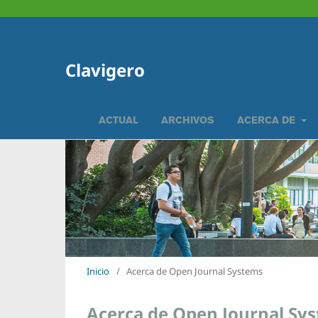
Clavigero
ACTUAL
ARCHIVOS
ACERCA DE
Inicio
/
Acerca de Open Journal Systems
Acerca de Open Journal Sy