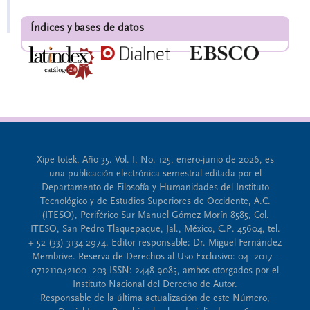
Índices y bases de datos
Xipe totek, Año 35. Vol. I, No. 125, enero-junio de 2026, es
una publicación electrónica semestral editada por el
Departamento de Filosofía y Humanidades del Instituto
Tecnológico y de Estudios Superiores de Occidente, A.C.
(ITESO), Periférico Sur Manuel Gómez Morín 8585, Col.
ITESO, San Pedro Tlaquepaque, Jal., México, C.P. 45604, tel.
+ 52 (33) 3134 2974. Editor responsable: Dr. Miguel Fernández
Membrive. Reserva de Derechos al Uso Exclusivo: 04–2017–
071211042100–203 ISSN: 2448-9085, ambos otorgados por el
Instituto Nacional del Derecho de Autor.
Responsable de la última actualización de este Número,