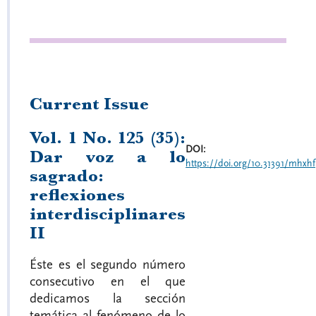
Current Issue
Vol. 1 No. 125 (35):
DOI:
Dar voz a lo
https://doi.org/10.31391/mhxhf
sagrado:
reflexiones
interdisciplinares
II
Éste es el segundo número
consecutivo en el que
dedicamos la sección
temática al fenómeno de lo