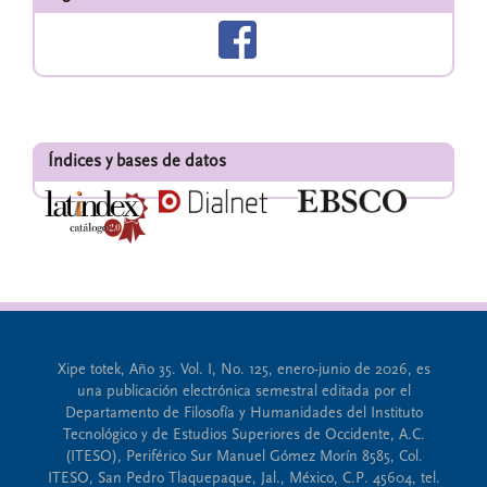
Índices y bases de datos
Xipe totek, Año 35. Vol. I, No. 125, enero-junio de 2026, es
una publicación electrónica semestral editada por el
Departamento de Filosofía y Humanidades del Instituto
Tecnológico y de Estudios Superiores de Occidente, A.C.
(ITESO), Periférico Sur Manuel Gómez Morín 8585, Col.
ITESO, San Pedro Tlaquepaque, Jal., México, C.P. 45604, tel.